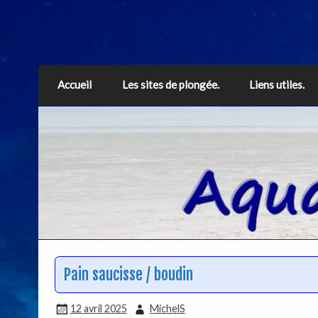
Aquarius
Accueil
Les sites de plongée.
Liens utiles.
Pain saucisse / boudin
12 avril 2025
MichelS