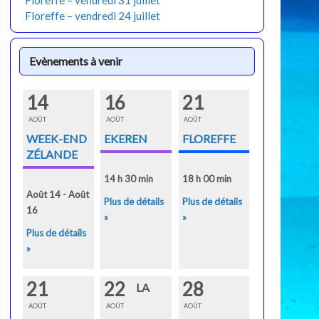
Floreffe – vendredi 31 juillet
Floreffe – vendredi 24 juillet
Evènements à venir
14
16
21
AOÛT
AOÛT
AOÛT
WEEK-END
EKEREN
FLOREFFE
ZÉLANDE
14 h 30 min
18 h 00 min
Août 14 - Août
Plus de détails
Plus de détails
16
»
»
Plus de détails
»
21
22
28
LA
AOÛT
AOÛT
AOÛT