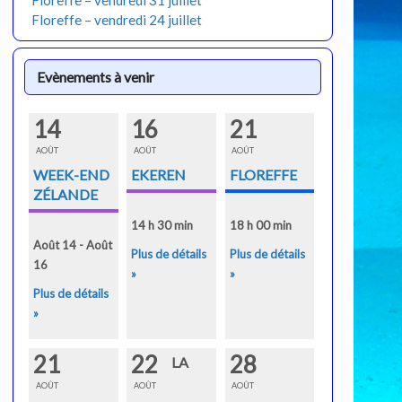
Floreffe – vendredi 31 juillet
Floreffe – vendredi 24 juillet
Evènements à venir
14
16
21
AOÛT
AOÛT
AOÛT
WEEK-END
EKEREN
FLOREFFE
ZÉLANDE
14 h 30 min
18 h 00 min
Août 14 - Août
Plus de détails
Plus de détails
16
»
»
Plus de détails
»
21
22
28
LA
AOÛT
AOÛT
AOÛT