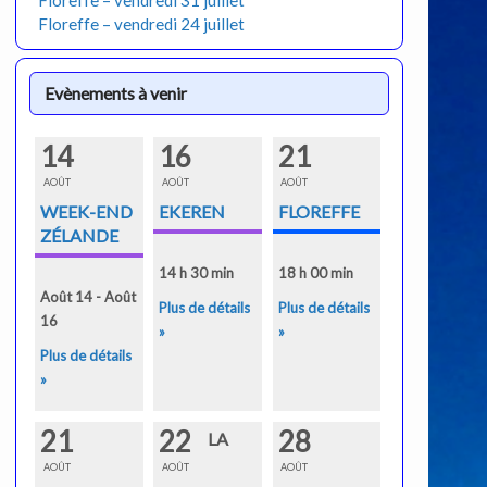
Floreffe – vendredi 31 juillet
Floreffe – vendredi 24 juillet
Evènements à venir
14
16
21
AOÛT
AOÛT
AOÛT
WEEK-END
EKEREN
FLOREFFE
ZÉLANDE
14 h 30 min
18 h 00 min
Août 14 - Août
Plus de détails
Plus de détails
16
»
»
Plus de détails
»
21
22
28
LA
AOÛT
AOÛT
AOÛT