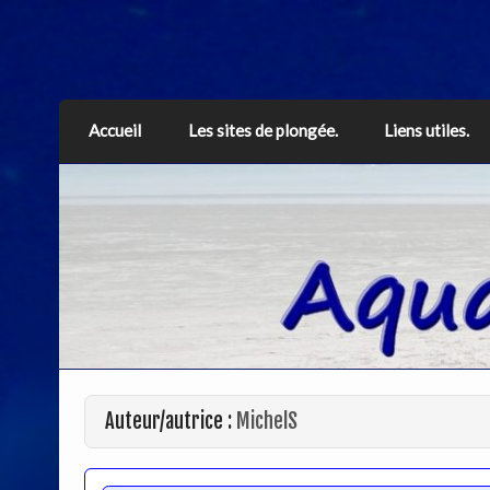
Aquarius
Accueil
Les sites de plongée.
Liens utiles.
Auteur/autrice :
MichelS