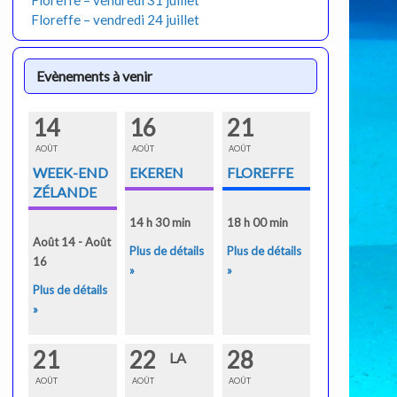
Floreffe – vendredi 31 juillet
Floreffe – vendredi 24 juillet
Evènements à venir
14
16
21
AOÛT
AOÛT
AOÛT
WEEK-END
EKEREN
FLOREFFE
ZÉLANDE
14 h 30 min
18 h 00 min
Août 14 - Août
Plus de détails
Plus de détails
16
»
»
Plus de détails
»
21
22
28
LA
AOÛT
AOÛT
AOÛT