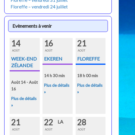
Floreffe – vendredi 31 juillet
Floreffe – vendredi 24 juillet
Evènements à venir
14
16
21
AOÛT
AOÛT
AOÛT
WEEK-END
EKEREN
FLOREFFE
ZÉLANDE
14 h 30 min
18 h 00 min
Août 14 - Août
Plus de détails
Plus de détails
16
»
»
Plus de détails
»
21
22
28
LA
AOÛT
AOÛT
AOÛT