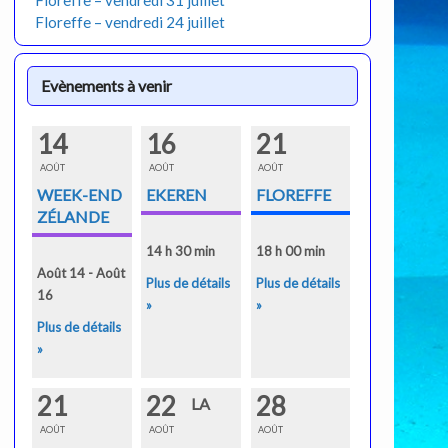
Floreffe – vendredi 31 juillet
Floreffe – vendredi 24 juillet
Evènements à venir
14
16
21
AOÛT
AOÛT
AOÛT
WEEK-END
EKEREN
FLOREFFE
ZÉLANDE
14 h 30 min
18 h 00 min
Août 14 - Août
Plus de détails
Plus de détails
16
»
»
Plus de détails
»
21
22
28
LA
AOÛT
AOÛT
AOÛT