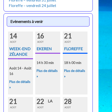
Floreffe – vendredi 31 juillet
Floreffe – vendredi 24 juillet
Evènements à venir
14
16
21
AOÛT
AOÛT
AOÛT
WEEK-END
EKEREN
FLOREFFE
ZÉLANDE
14 h 30 min
18 h 00 min
Août 14 - Août
Plus de détails
Plus de détails
16
»
»
Plus de détails
»
21
22
28
LA
AOÛT
AOÛT
AOÛT