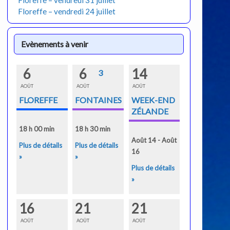
Floreffe – vendredi 31 juillet
Floreffe – vendredi 24 juillet
Evènements à venir
6
6
14
3
AOÛT
AOÛT
AOÛT
FLOREFFE
FONTAINES
WEEK-END
ZÉLANDE
18 h 00 min
18 h 30 min
Août 14 - Août
Plus de détails
Plus de détails
16
»
»
Plus de détails
»
16
21
21
AOÛT
AOÛT
AOÛT