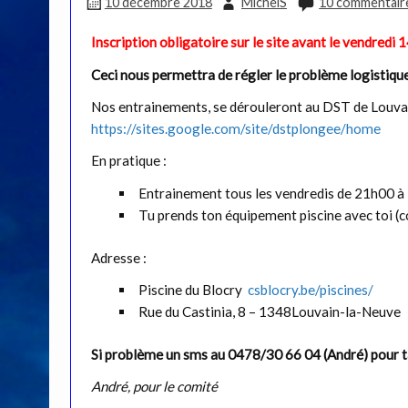
10 décembre 2018
MichelS
10 commentair
Inscription obligatoire sur le site avant le vendredi
Ceci nous permettra de régler le problème logistiqu
Nos entrainements, se dérouleront au DST de Louvain
https://sites.google.com/site/dstplongee/home
En pratique :
Entrainement tous les vendredis de 21h00 à
Tu prends ton équipement piscine avec toi (
Adresse :
Piscine du Blocry
csblocry.be/piscines/
Rue du Castinia, 8 – 1348Louvain-la-Neuve
Si problème un sms au 0478/30 66 04 (André) pour t
André, pour le comité