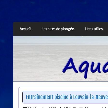
Aquarius
Accueil
Les sites de plongée.
Liens utiles.
Entraînement piscine à Louvain-la-Neuv