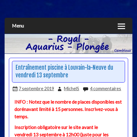
Aquarius
Menu
Entraînement piscine à Louvain-la-Neuve du
vendredi 13 septembre
7 septembre 2019
MichelS
4 commentaires
INFO : Notez que le nombre de places disponibles est
dorénavant limité à 15 personnes. Inscrivez-vous à
temps.
Inscription obligatoire sur le site avant le
vendredi 13 septembre à 12h00 (juste pour les