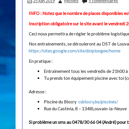
25 juin 2019
MichelS
5 commentaires
INFO : Notez que le nombre de places disponibles es
Inscription obligatoire sur le site avant le vendredi 
Ceci nous permettra de régler le problème logistiqu
Nos entrainements, se dérouleront au DST de Louvain
https://sites.google.com/site/dstplongee/home
En pratique :
Entrainement tous les vendredis de 21h00 à
Tu prends ton équipement piscine avec toi (
Adresse :
Piscine du Blocry
csblocry.be/piscines/
Rue du Castinia, 8 – 1348Louvain-la-Neuve
Si problème un sms au 0478/30 66 04 (André) pour t