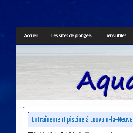
Aquarius
Accueil
Les sites de plongée.
Liens utiles.
Entraînement piscine à Louvain-la-Neuve 