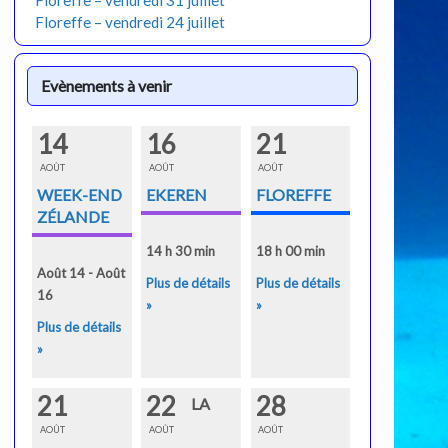
Floreffe – vendredi 31 juillet
Floreffe – vendredi 24 juillet
Evènements à venir
14
16
21
AOÛT
AOÛT
AOÛT
WEEK-END
EKEREN
FLOREFFE
ZÉLANDE
14 h 30 min
18 h 00 min
Août 14 - Août
Plus de détails
Plus de détails
16
»
»
Plus de détails
»
21
22
28
LA
AOÛT
AOÛT
AOÛT