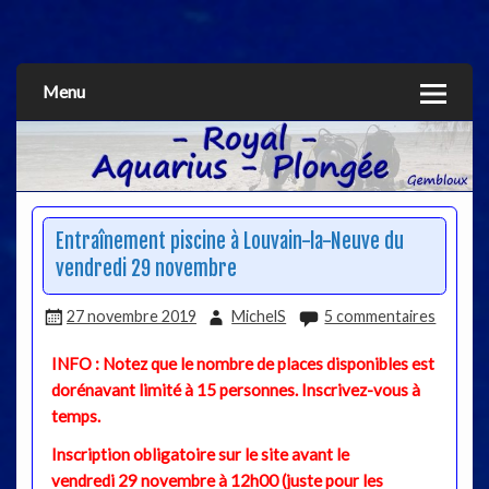
Aquarius
Menu
Entraînement piscine à Louvain-la-Neuve du
vendredi 29 novembre
27 novembre 2019
MichelS
5 commentaires
INFO : Notez que le nombre de places disponibles est
dorénavant limité à 15 personnes. Inscrivez-vous à
temps.
Inscription obligatoire sur le site avant le
vendredi 29 novembre à 12h00 (juste pour les