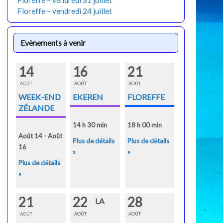
Floreffe – vendredi 31 juillet
Floreffe – vendredi 24 juillet
Evènements à venir
14
16
21
AOÛT
AOÛT
AOÛT
WEEK-END
EKEREN
FLOREFFE
ZÉLANDE
14 h 30 min
18 h 00 min
Août 14 - Août
Plus de détails
Plus de détails
16
»
»
Plus de détails
»
21
22
28
LA
AOÛT
AOÛT
AOÛT