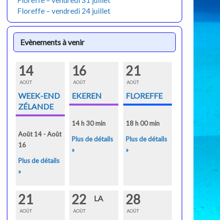
Floreffe – vendredi 31 juillet
Floreffe – vendredi 24 juillet
Evènements à venir
14
16
21
AOÛT
AOÛT
AOÛT
WEEK-END
EKEREN
FLOREFFE
ZÉLANDE
14 h 30 min
18 h 00 min
Août 14 - Août
Plus de détails
Plus de détails
16
»
»
Plus de détails
»
21
22
28
LA
AOÛT
AOÛT
AOÛT