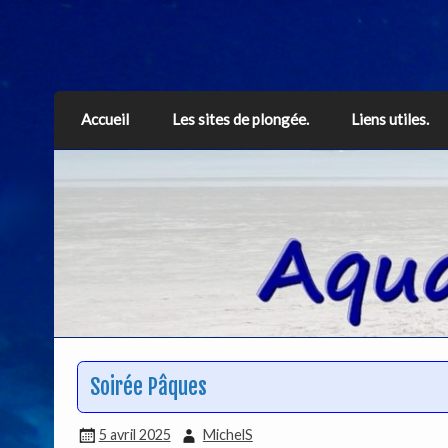
Aquarius
Accueil
Les sites de plongée.
Liens utiles.
Soirée Pâques
5 avril 2025
MichelS