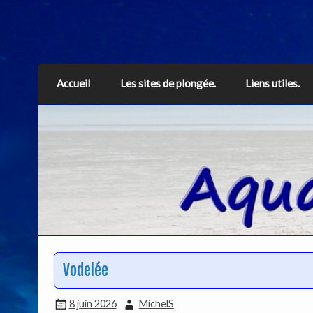
Aquarius
Accueil
Les sites de plongée.
Liens utiles.
Vodelée
8 juin 2026
MichelS