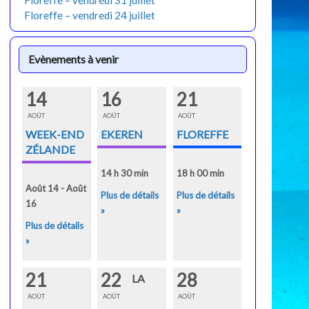
Floreffe – vendredi 31 juillet
Floreffe – vendredi 24 juillet
Evènements à venir
14
16
21
AOÛT
AOÛT
AOÛT
WEEK-END
EKEREN
FLOREFFE
ZÉLANDE
14 h 30 min
18 h 00 min
Août 14 - Août
Plus de détails
Plus de détails
16
»
»
Plus de détails
»
21
22
28
LA
AOÛT
AOÛT
AOÛT