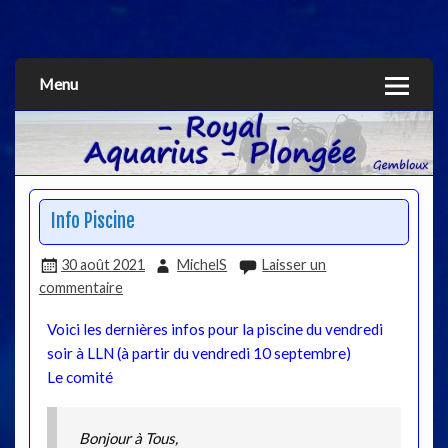
Aquarius
Menu
Info Piscine
30 août 2021
MichelS
Laisser un
commentaire
Voici les dernières infos pour la piscine du vendredi
soir à LLN (à partir du vendredi 10 septembre)
Le comité
Bonjour à Tous,