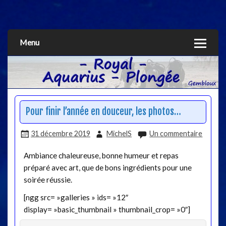
Aquarius
Menu
Pour finir l’année en douceur, les photos…
31 décembre 2019
MichelS
Un commentaire
Ambiance chaleureuse, bonne humeur et repas
préparé avec art, que de bons ingrédients pour une
soirée réussie.
[ngg src= »galleries » ids= »12″
display= »basic_thumbnail » thumbnail_crop= »0″]