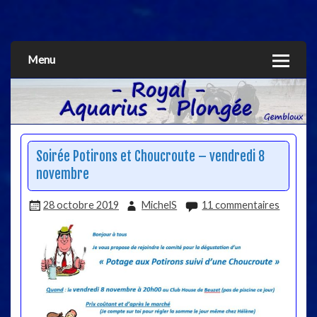
Aquarius
Menu
Soirée Potirons et Choucroute – vendredi 8
novembre
28 octobre 2019
MichelS
11 commentaires