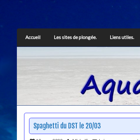
Aquarius
Accueil
Les sites de plongée.
Liens utiles.
Spaghetti du DST le 20/03