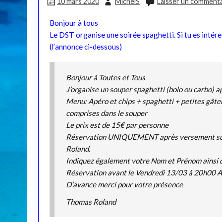
10 mars 2020
MichelS
Laisser un commenta
Bonjour à tous
Le DST organise une soirée spaghetti. Si tu es intér
(l’annonce ci-dessous)
Bonjour à Toutes et Tous
J’organise un souper spaghetti (bolo ou carbo) a
Menu: Apéro et chips + spaghetti + petites gât
comprises dans le souper
Le prix est de 15€ par personne
Réservation UNIQUEMENT après versement su
Roland.
Indiquez également votre Nom et Prénom ainsi q
Réservation avant le Vendredi 13/03 à 20h00
D’avance merci pour votre présence
Thomas Roland