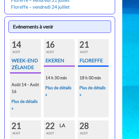
Floreffe – vendredi 31 juillet
Floreffe – vendredi 24 juillet
Evènements à venir
14
16
21
AOÛT
AOÛT
AOÛT
WEEK-END
EKEREN
FLOREFFE
ZÉLANDE
14 h 30 min
18 h 00 min
Août 14 - Août
Plus de détails
Plus de détails
16
»
»
Plus de détails
»
21
22
28
LA
AOÛT
AOÛT
AOÛT