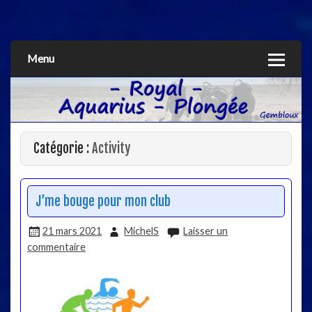
Aquarius
Menu
Catégorie :
Activity
J’me bouge pour mon club
21 mars 2021
MichelS
Laisser un
commentaire