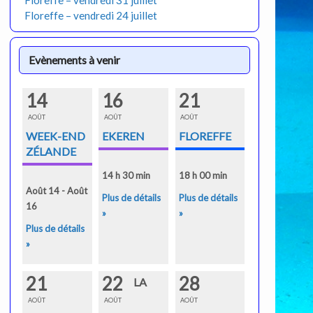
Floreffe – vendredi 31 juillet
Floreffe – vendredi 24 juillet
Evènements à venir
14
16
21
AOÛT
AOÛT
AOÛT
WEEK-END
EKEREN
FLOREFFE
ZÉLANDE
14 h 30 min
18 h 00 min
Août 14 - Août
Plus de détails
Plus de détails
16
»
»
Plus de détails
»
21
22
28
LA
AOÛT
AOÛT
AOÛT