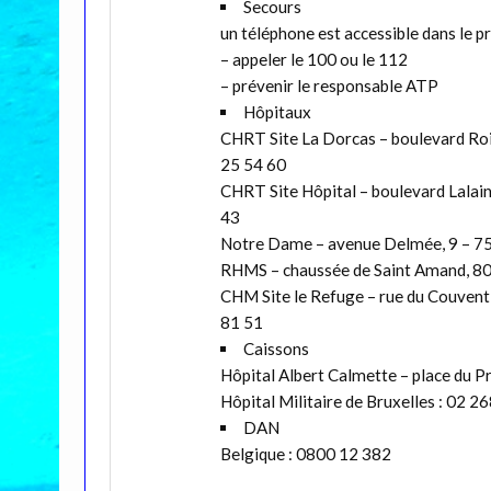
Secours
un téléphone est accessible dans le pre
– appeler le 100 ou le 112
– prévenir le responsable ATP
Hôpitaux
CHRT Site La Dorcas – boulevard Roi 
25 54 60
CHRT Site Hôpital – boulevard Lalain
43
Notre Dame – avenue Delmée, 9 – 750
RHMS – chaussée de Saint Amand, 80 
CHM Site le Refuge – rue du Couvent
81 51
Caissons
Hôpital Albert Calmette – place du Pr
Hôpital Militaire de Bruxelles : 02 2
DAN
Belgique : 0800 12 382