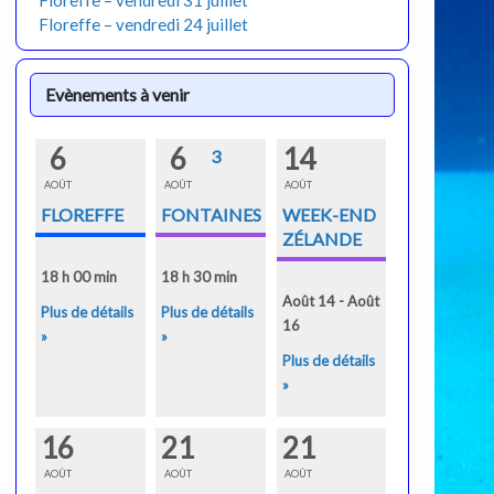
Floreffe – vendredi 31 juillet
Floreffe – vendredi 24 juillet
Evènements à venir
6
6
14
3
AOÛT
AOÛT
AOÛT
FLOREFFE
FONTAINES
WEEK-END
ZÉLANDE
18 h 00 min
18 h 30 min
Août 14 - Août
Plus de détails
Plus de détails
16
»
»
Plus de détails
»
16
21
21
AOÛT
AOÛT
AOÛT