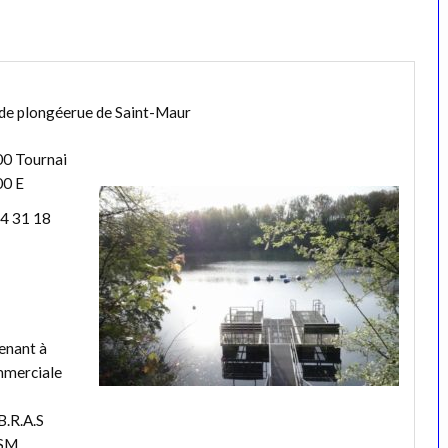
 de plongéerue de Saint-Maur
500 Tournai
00 E
4 31 18
tenant à
ommerciale
B.R.A.S
SSM