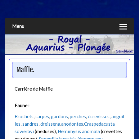
Aquarius
Menu
Maffle.
Carrière de Maffle
Faune :
Brochets
,
carpes
,
gardons
,
perches
,
écrevisses
,
anguil
les
,
sandres
,
dreissena
,
anodontes
,
Craspedacusta
sowerbyi
(méduses),
Hemimysis anomala
(crevettes
eau douce),
Spongilla lacustris (éponge eau