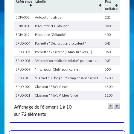
Référence
Libellé
Prix
unitaire
BDIV-002
Autocollant Lifras
2.25
BDIV-011
Plaquette "Eau douce"
3.00
BDIV-012
Plaquette "Zélande"
4.50
BPLO-004
Pochette "Déclaration d'accident"
0.45
BPLO-005
Pochette "2 cartes" (CMAS, Brevets, ...)
0.50
BPLO-008
"Attestation médicale Adulte" pour carnet
0.35
BPLO-009
"Inscription Club" pour carnet
0.50
BPLO-013
"Carnet du Plongeur" complet sans carnet
12.00
BPLO-020
Classeur "Filofax" noir
16.00
BPLO-021
Classeur "Filofax" bleu fonçé
16.00
Affichage de l'élement 1 à 10
sur 72 éléments