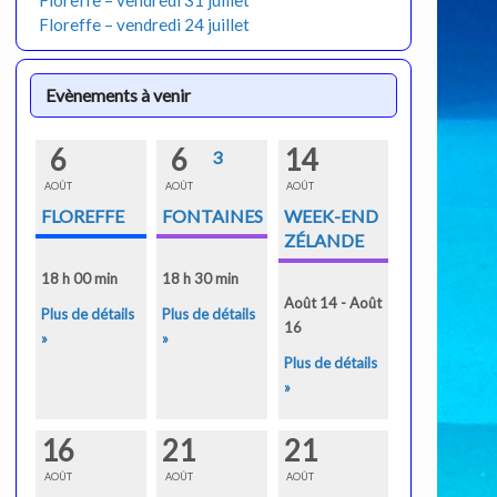
Floreffe – vendredi 31 juillet
Floreffe – vendredi 24 juillet
Evènements à venir
6
6
14
3
AOÛT
AOÛT
AOÛT
FLOREFFE
FONTAINES
WEEK-END
ZÉLANDE
18 h 00 min
18 h 30 min
Août 14 - Août
Plus de détails
Plus de détails
16
»
»
Plus de détails
»
16
21
21
AOÛT
AOÛT
AOÛT