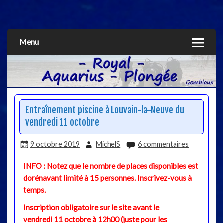
Aquarius
Menu
Entraînement piscine à Louvain-la-Neuve du
vendredi 11 octobre
9 octobre 2019
MichelS
6 commentaires
INFO : Notez que le nombre de places disponibles est
dorénavant limité à 15 personnes. Inscrivez-vous à
temps.
Inscription obligatoire sur le site avant le
vendredi 11 octobre à 12h00 (juste pour les