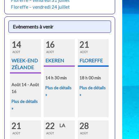
Floreffe – vendredi 31 juillet
Floreffe – vendredi 24 juillet
Evènements à venir
14
16
21
AOÛT
AOÛT
AOÛT
WEEK-END
EKEREN
FLOREFFE
ZÉLANDE
14 h 30 min
18 h 00 min
Août 14 - Août
Plus de détails
Plus de détails
16
»
»
Plus de détails
»
21
22
28
LA
AOÛT
AOÛT
AOÛT